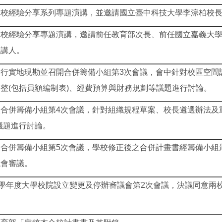
合校經驗分享系列專題演講，並邀請國立臺中科技大學李淙柏校
合校經驗分享專題演講，邀請前任教育部次長、前任國立嘉義大
主講人。
行實地現勘並召開合併籌備小組第3次會議，會中針對校區空間
整(包括員額編制表)、經費預算與財務規劃等議題進行討論。
合併籌備小組第4次會議，針對組織規程草案、校長遴選辦法及
議題進行討論。
合併籌備小組第5次會議，學校修正後之合併計畫書經籌備小組
議會審議。
2學年度大學校院設立變更及停辦審議會第2次會議，決議同意兩校