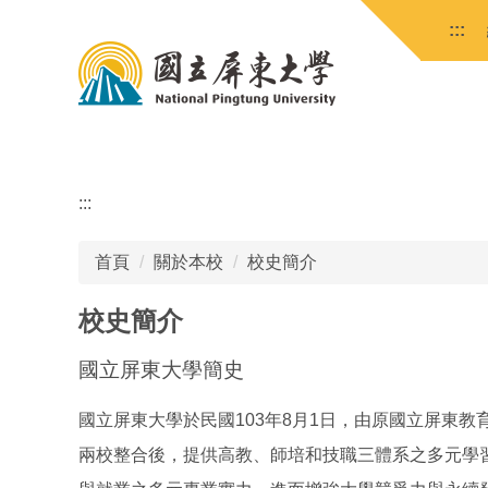
跳
:::
到
主
要
內
容
區
:::
首頁
關於本校
校史簡介
校史簡介
國立屏東大學簡史
國立屏東大學於民國103年8月1日，由原國立屏東
兩校整合後，提供高教、師培和技職三體系之多元學