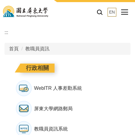
跳
到
EN
主
要
:::
內
容
區
首頁
教職員資訊
行政相關
WebITR 人事差勤系統
屏東大學網路郵局
教職員資訊系統